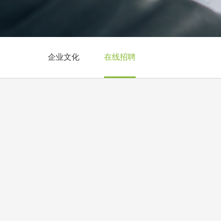
企业文化
在线招聘