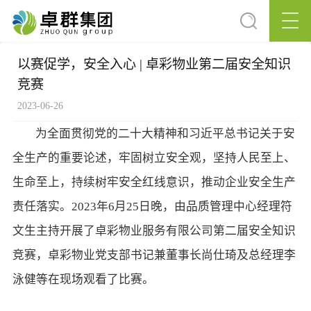
以赛促学，安全入心 | 卓彩物业第二届安全知识
竞赛
2023-06-26
为全面贯彻党的二十大精神和习近平总书记关于安
全生产的重要论述，牢固树立安全观，坚持人民至上、
生命至上，持续树牢安全红线意识，推动企业安全生产
责任落实。2023年6月25日晚，由品质管理中心经理符
文生主持开展了卓彩物业服务有限公司第二届安全知识
竞赛，卓彩物业党支部书记兼董事长尚仕琦及总经理李
泳健等在现场观看了比赛。